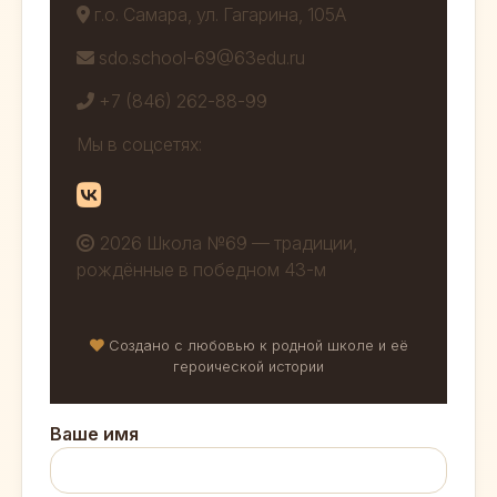
г.о. Самара, ул. Гагарина, 105А
sdo.school-69@63edu.ru
+7 (846) 262-88-99
Мы в соцсетях:
2026 Школа №69 — традиции,
рождённые в победном 43-м
Создано с любовью к родной школе и её
героической истории
Ваше имя